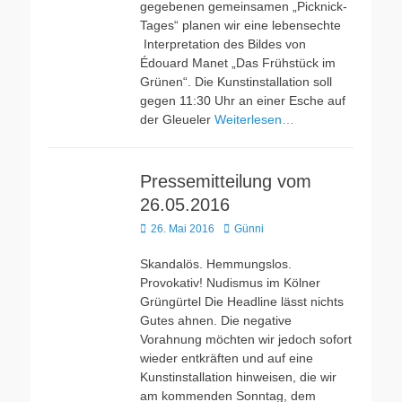
gegebenen gemeinsamen „Picknick-
Tages“ planen wir eine lebensechte
Interpretation des Bildes von
Édouard Manet „Das Frühstück im
Grünen“. Die Kunstinstallation soll
gegen 11:30 Uhr an einer Esche auf
der Gleueler
Weiterlesen…
Pressemitteilung vom
26.05.2016
Veröffentlicht
Autor
26. Mai 2016
Günni
am
Skandalös. Hemmungslos.
Provokativ! Nudismus im Kölner
Grüngürtel Die Headline lässt nichts
Gutes ahnen. Die negative
Vorahnung möchten wir jedoch sofort
wieder entkräften und auf eine
Kunstinstallation hinweisen, die wir
am kommenden Sonntag, dem