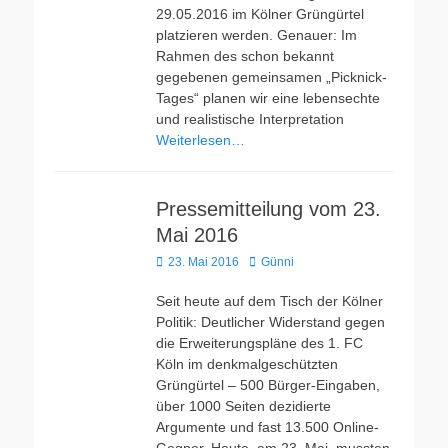
29.05.2016 im Kölner Grüngürtel
platzieren werden. Genauer: Im
Rahmen des schon bekannt
gegebenen gemeinsamen „Picknick-
Tages“ planen wir eine lebensechte
und realistische Interpretation
Weiterlesen…
Pressemitteilung vom 23.
Mai 2016
Veröffentlicht
Autor
23. Mai 2016
Günni
am
Seit heute auf dem Tisch der Kölner
Politik: Deutlicher Widerstand gegen
die Erweiterungspläne des 1. FC
Köln im denkmalgeschützten
Grüngürtel – 500 Bürger-Eingaben,
über 1000 Seiten dezidierte
Argumente und fast 13.500 Online-