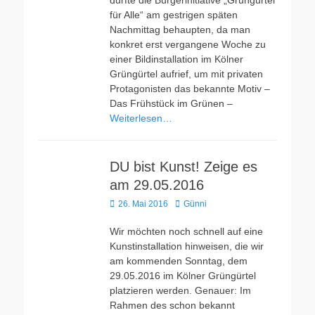
durfte die Bürgerinitiative „Grüngürtel
für Alle“ am gestrigen späten
Nachmittag behaupten, da man
konkret erst vergangene Woche zu
einer Bildinstallation im Kölner
Grüngürtel aufrief, um mit privaten
Protagonisten das bekannte Motiv –
Das Frühstück im Grünen –
Weiterlesen…
DU bist Kunst! Zeige es
am 29.05.2016
Veröffentlicht
Autor
26. Mai 2016
Günni
am
Wir möchten noch schnell auf eine
Kunstinstallation hinweisen, die wir
am kommenden Sonntag, dem
29.05.2016 im Kölner Grüngürtel
platzieren werden. Genauer: Im
Rahmen des schon bekannt