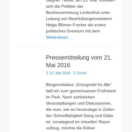
Gegner. Heute, am 23. Mai, mussten
sich die Politiker der
Bezirksvertretung Lindenthal unter
Leitung von Bezirksbürgermeisterin
Helga Blömer-Frerker als erstes
politisches Gremium mit dem
Weiterlesen…
Pressemitteilung vom 21.
Mai 2016
Veröffentlicht
Autor
21. Mai 2016
Günni
am
Bürgerinitiative „Grüngürtel für Alle“
lädt ein zum gemeinsamen Frühstück
im Park. Nach zahlreichen
Veranstaltungen und Diskussionen,
die man, wie es heutzutage in Zeiten
der Schnelllebigkeit Gang und Gäbe
ist, vorwiegend im virtuellen Raum
vollzog, möchte die Kölner