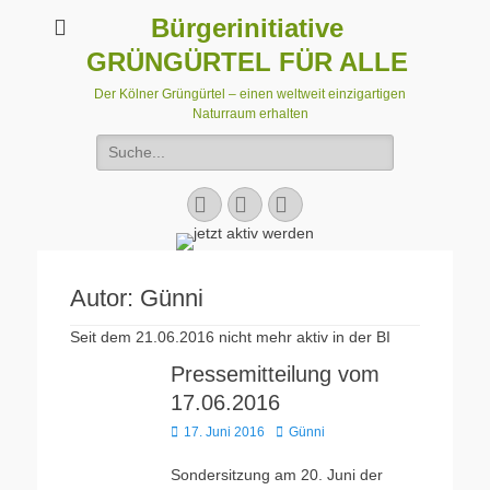
Bürgerinitiative
GRÜNGÜRTEL FÜR ALLE
Der Kölner Grüngürtel – einen weltweit einzigartigen
Naturraum erhalten
Suchen
nach:
Facebook
E-
Instagram
Mail
Autor:
Günni
Seit dem 21.06.2016 nicht mehr aktiv in der BI
Pressemitteilung vom
17.06.2016
Veröffentlicht
Autor
17. Juni 2016
Günni
am
Sondersitzung am 20. Juni der