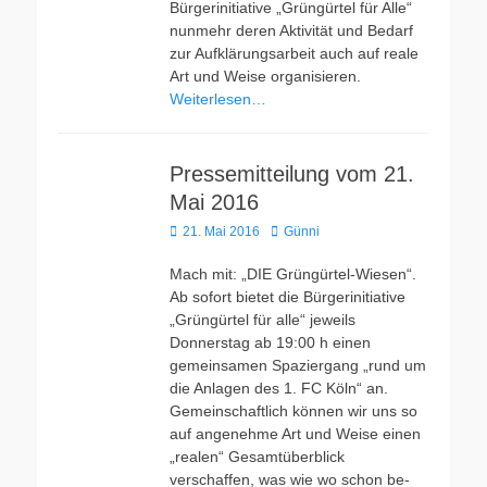
Bürgerinitiative „Grüngürtel für Alle“
nunmehr deren Aktivität und Bedarf
zur Aufklärungsarbeit auch auf reale
Art und Weise organisieren.
Weiterlesen…
Pressemitteilung vom 21.
Mai 2016
Veröffentlicht
Autor
21. Mai 2016
Günni
am
Mach mit: „DIE Grüngürtel-Wiesen“.
Ab sofort bietet die Bürgerinitiative
„Grüngürtel für alle“ jeweils
Donnerstag ab 19:00 h einen
gemeinsamen Spaziergang „rund um
die Anlagen des 1. FC Köln“ an.
Gemeinschaftlich können wir uns so
auf angenehme Art und Weise einen
„realen“ Gesamtüberblick
verschaffen, was wie wo schon be-