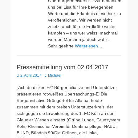
Oberbürgermeisterin… Wir bedanken
uns bei Lisa für Ihre bewegenden
Worte und die Erlaubnis diese hier zu
veröffentlichen. Wir werden nicht
zuletzt auch für die Erdkröte weiter
kämpfen – uns wer weiss, machmal
werden Märchen ja doch wahr…
Sehr geehrte
Weiterlesen…
Pressemitteilung vom 02.04.2017
Veröffentlicht
Autor
2. April 2017
Michael
am
„Ach du dickes Ei!“ Bürgerinitiative und Unterstützer
präsentieren rot-weißes Überraschungs-Ei Die
Bürgerinitiative Grüngürtel für Alle hat heute
zusammen mit dem breiten Unterstützerkreis, der
sich gegen die Erweiterung des 1. FC Köln an den
Gleueler Wiesen einsetzt (Grüne Lunge, Grünsystem
Köln, Rheinischer Verein für Denkmalpflege, NABU,
BUND, Bündnis 90/Die Grünen, die Linke,