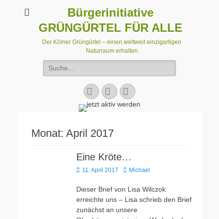
Bürgerinitiative
GRÜNGÜRTEL FÜR ALLE
Der Kölner Grüngürtel – einen weltweit einzigartigen
Naturraum erhalten
Suchen
nach:
Facebook
E-
Instagram
Mail
Monat:
April 2017
Eine Kröte…
Veröffentlicht
Autor
11. April 2017
Michael
am
Dieser Brief von Lisa Wilczok
erreichte uns – Lisa schrieb den Brief
zunächst an unsere