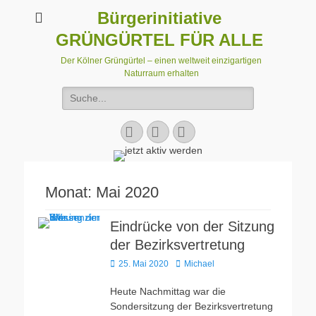
Bürgerinitiative
GRÜNGÜRTEL FÜR ALLE
Der Kölner Grüngürtel – einen weltweit einzigartigen
Naturraum erhalten
Suchen
nach:
Facebook
E-
Instagram
Mail
Monat:
Mai 2020
Eindrücke von der Sitzung
der Bezirksvertretung
Veröffentlicht
Autor
25. Mai 2020
Michael
am
Heute Nachmittag war die
Sondersitzung der Bezirksvertretung