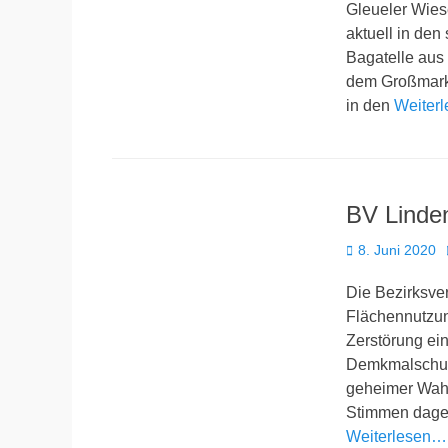
Gleueler Wies
aktuell in den
Bagatelle aus 
dem Großmarkt
in den
Weiter
BV Linden
Veröffentlicht
8. Juni 2020
am
Die Bezirksver
Flächennutzun
Zerstörung ein
Demkmalschutz
geheimer Wahl
Stimmen dagege
Weiterlesen…