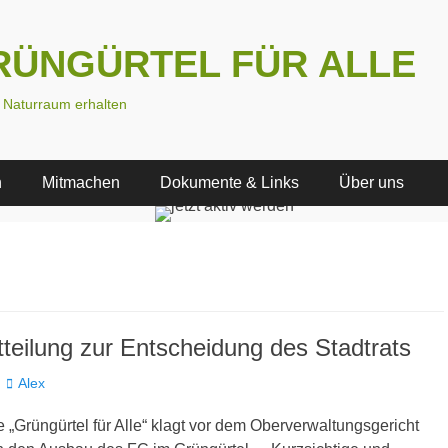
 GRÜNGÜRTEL FÜR ALLE
n Naturraum erhalten
n
Mitmachen
Dokumente & Links
Über uns
teilung zur Entscheidung des Stadtrats
Autor
Alex
ve „Grüngürtel für Alle“ klagt vor dem Oberverwaltungsgericht