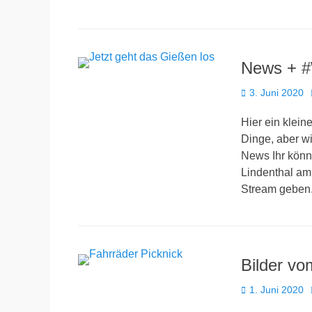
News + #
Veröffentlicht
3. Juni 2020
am
Hier ein klein
Dinge, aber w
News Ihr könn
Lindenthal am
Stream geben.
Bilder vo
Veröffentlicht
1. Juni 2020
am