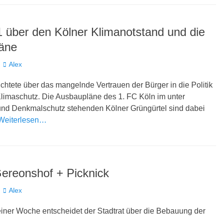
1 über den Kölner Klimanotstand und die
äne
Autor
Alex
ichtete über das mangelnde Vertrauen der Bürger in die Politik
imaschutz. Die Ausbaupläne des 1. FC Köln im unter
und Denkmalschutz stehenden Kölner Grüngürtel sind dabei
Weiterlesen…
ereonshof + Picknick
Autor
Alex
einer Woche entscheidet der Stadtrat über die Bebauung der