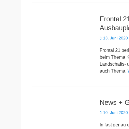
Frontal 2
Ausbaupl
Veröffentlicht
13. Juni 2020
am
Frontal 21 ber
beim Thema Kl
Landschafts- 
auch Thema.
News + G
Veröffentlicht
10. Juni 2020
am
In fast genau 