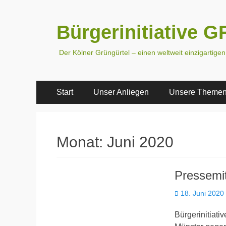
Bürgerinitiative
Der Kölner Grüngürtel – einen weltweit einzigartige
Primäres
Zum
Start
Unser Anliegen
Unsere Theme
Inhalt
Menü
springen
Monat:
Juni 2020
Pressemit
Veröffentlicht
18. Juni 2020
am
Bürgerinitiati