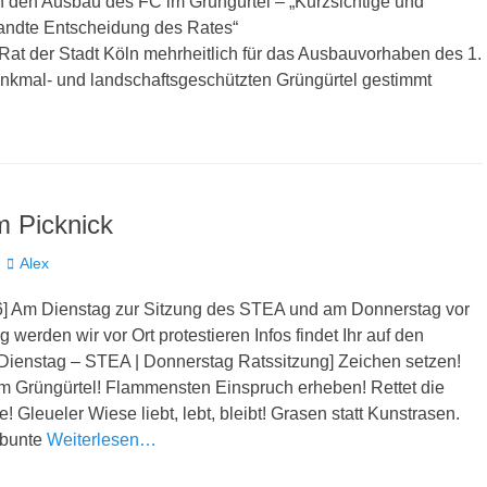
 den Ausbau des FC im Grüngürtel – „Kurzsichtige und
ndte Entscheidung des Rates“
Rat der Stadt Köln mehrheitlich für das Ausbauvorhaben des 1.
nkmal- und landschaftsgeschützten Grüngürtel gestimmt
m Picknick
Autor
Alex
] Am Dienstag zur Sitzung des STEA und am Donnerstag vor
g werden wir vor Ort protestieren Infos findet Ihr auf den
[Dienstag – STEA | Donnerstag Ratssitzung] Zeichen setzen!
m Grüngürtel! Flammensten Einspruch erheben! Rettet die
! Gleueler Wiese liebt, lebt, bleibt! Grasen statt Kunstrasen.
 bunte
Weiterlesen…