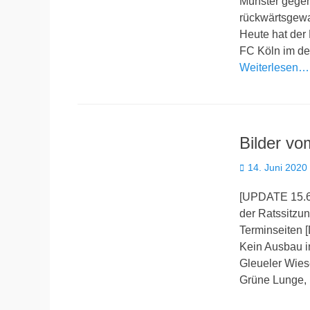
Münster gegen
rückwärtsgewa
Heute hat der 
FC Köln im de
Weiterlesen…
Bilder vo
Veröffentlicht
14. Juni 2020
am
[UPDATE 15.6
der Ratssitzun
Terminseiten 
Kein Ausbau i
Gleueler Wiese
Grüne Lunge,