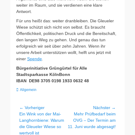
weiter im Raum, und sie verdienen eine klare
Antwort.
Für uns heißt das: weiter dranbleiben. Die Gleueler
Wiese schützt sich nicht von selbst. Es braucht
Öffentlichkeit, politischen Druck und die Bereitschaft,
den langen Weg zu gehen. Und genau das tun
erfolgreich wir seit über zehn Jahren. Wenn ihr
unsere Arbeit unterstützen wollt, helft uns jetzt mit
einer
Spende
.
Bürgerinitiative Grüngürtel für Alle
Stadtsparkasse KölnBonn
IBAN DE98 3705 0198 1933 0632 48
Kategorien
Allgemein
Beitragsnavigation
← Vorheriger
Nächster →
Vorheriger
Nächster
Ein Wink von der Mai-
Mehr Prüfbedarf beim
Beitrag:
Beitrag:
Langhornbiene: Warum
OVG – Der Termin am
die Gleueler Wiese so
11. Juni wurde abgesagt!
wertvoll ist