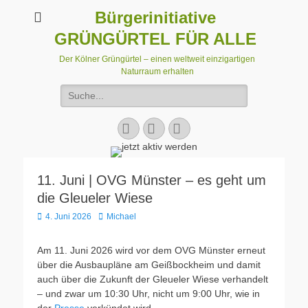
Bürgerinitiative
GRÜNGÜRTEL FÜR ALLE
Der Kölner Grüngürtel – einen weltweit einzigartigen
Naturraum erhalten
Suchen
nach:
Facebook
E-
Instagram
Mail
11. Juni | OVG Münster – es geht um
die Gleueler Wiese
Veröffentlicht
Autor
4. Juni 2026
Michael
am
Am 11. Juni 2026 wird vor dem OVG Münster erneut
über die Ausbaupläne am Geißbockheim und damit
auch über die Zukunft der Gleueler Wiese verhandelt
– und zwar um 10:30 Uhr, nicht um 9:00 Uhr, wie in