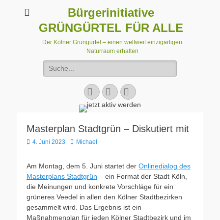
Bürgerinitiative
GRÜNGÜRTEL FÜR ALLE
Der Kölner Grüngürtel – einen weltweit einzigartigen
Naturraum erhalten
Suchen
nach:
Facebook
E-
Instagram
Mail
Masterplan Stadtgrün – Diskutiert mit
Veröffentlicht
Autor
4. Juni 2023
Michael
am
Am Montag, dem 5. Juni startet der
Onlinedialog des
Masterplans Stadtgrün
– ein Format der Stadt Köln,
die Meinungen und konkrete Vorschläge für ein
grüneres Veedel in allen den Kölner Stadtbezirken
gesammelt wird. Das Ergebnis ist ein
Maßnahmenplan für jeden Kölner Stadtbezirk und im