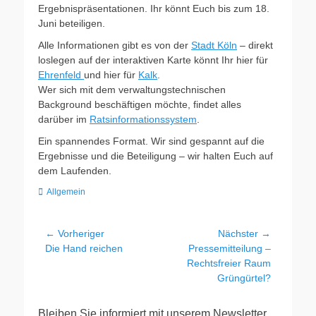
Ergebnispräsentationen. Ihr könnt Euch bis zum 18.
Juni beteiligen.
Alle Informationen gibt es von der
Stadt Köln
– direkt
loslegen auf der interaktiven Karte könnt Ihr hier für
Ehrenfeld
und hier für
Kalk
.
Wer sich mit dem verwaltungstechnischen
Background beschäftigen möchte, findet alles
darüber im
Ratsinformationssystem
.
Ein spannendes Format. Wir sind gespannt auf die
Ergebnisse und die Beteiligung – wir halten Euch auf
dem Laufenden.
Kategorien
Allgemein
Beitragsnavigation
← Vorheriger
Nächster →
Vorheriger
Nächster
Die Hand reichen
Pressemitteilung –
Beitrag:
Beitrag:
Rechtsfreier Raum
Grüngürtel?
Bleiben Sie informiert mit unserem Newsletter