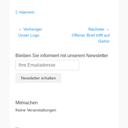
Kategorien
Allgemein
Beitragsnavigation
← Vorheriger
Nächster →
Vorheriger
Nächster
Unser Logo
Offener Brief trifft auf
Beitrag:
Beitrag:
Gehör
Bleiben Sie informiert mit unserem Newsletter
Mitmachen
Keine Veranstaltungen