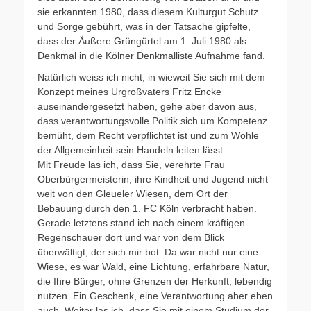
sie erkannten 1980, dass diesem Kulturgut Schutz
und Sorge gebührt, was in der Tatsache gipfelte,
dass der Äußere Grüngürtel am 1. Juli 1980 als
Denkmal in die Kölner Denkmalliste Aufnahme fand.
Natürlich weiss ich nicht, in wieweit Sie sich mit dem
Konzept meines Urgroßvaters Fritz Encke
auseinandergesetzt haben, gehe aber davon aus,
dass verantwortungsvolle Politik sich um Kompetenz
bemüht, dem Recht verpflichtet ist und zum Wohle
der Allgemeinheit sein Handeln leiten lässt.
Mit Freude las ich, dass Sie, verehrte Frau
Oberbürgermeisterin, ihre Kindheit und Jugend nicht
weit von den Gleueler Wiesen, dem Ort der
Bebauung durch den 1. FC Köln verbracht haben.
Gerade letztens stand ich nach einem kräftigen
Regenschauer dort und war von dem Blick
überwältigt, der sich mir bot. Da war nicht nur eine
Wiese, es war Wald, eine Lichtung, erfahrbare Natur,
die Ihre Bürger, ohne Grenzen der Herkunft, lebendig
nutzen. Ein Geschenk, eine Verantwortung aber eben
auch. Weiter las ich, dass Sie mit einem Studium der