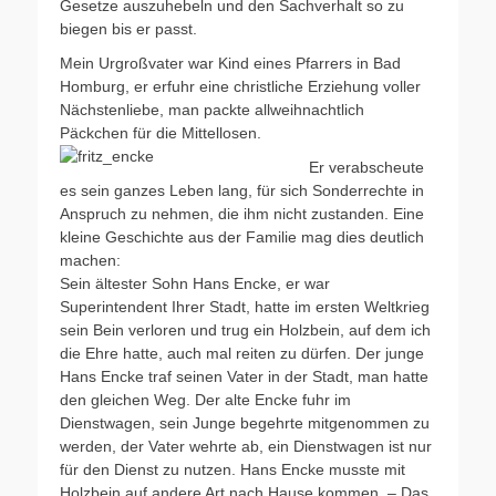
Gesetze auszuhebeln und den Sachverhalt so zu
biegen bis er passt.
Mein Urgroßvater war Kind eines Pfarrers in Bad
Homburg, er erfuhr eine christliche Erziehung voller
Nächstenliebe, man packte allweihnachtlich
Päckchen für die Mittellosen.
Er verabscheute
es sein ganzes Leben lang, für sich Sonderrechte in
Anspruch zu nehmen, die ihm nicht zustanden. Eine
kleine Geschichte aus der Familie mag dies deutlich
machen:
Sein ältester Sohn Hans Encke, er war
Superintendent Ihrer Stadt, hatte im ersten Weltkrieg
sein Bein verloren und trug ein Holzbein, auf dem ich
die Ehre hatte, auch mal reiten zu dürfen. Der junge
Hans Encke traf seinen Vater in der Stadt, man hatte
den gleichen Weg. Der alte Encke fuhr im
Dienstwagen, sein Junge begehrte mitgenommen zu
werden, der Vater wehrte ab, ein Dienstwagen ist nur
für den Dienst zu nutzen. Hans Encke musste mit
Holzbein auf andere Art nach Hause kommen. – Das