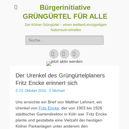
Bürgerinitiative
GRÜNGÜRTEL FÜR ALLE
Der Kölner Grüngürtel – einen weltweit einzigartigen
Naturraum erhalten
Suchen
nach:
Facebook
E-
Instagram
Mail
Der Urenkel des Grüngürtelplaners
Fritz Encke erinnert sich
Veröffentlicht
Autor
23. Oktober 2016
Michael
am
Uns erreichte ein Brief von Walther Lehnert, ein
Urenkel von
Fritz Encke
, der von 1903 bis 1926
städtischer Gartendirektor in Köln war. Fritz Encke
plante und gestaltete eine Vielzahl der heutigen
Kölner Parkanlagen unter anderem den