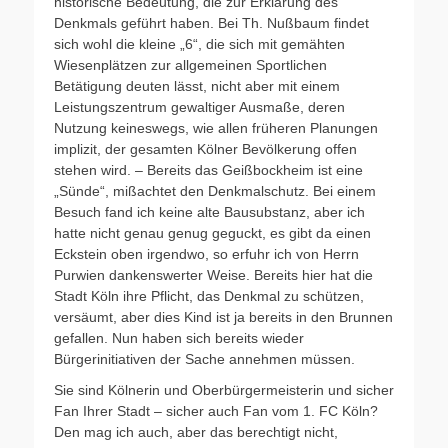
historische Bedeutung, die zur Erklärung des
Denkmals geführt haben. Bei Th. Nußbaum findet
sich wohl die kleine „6“, die sich mit gemähten
Wiesenplätzen zur allgemeinen Sportlichen
Betätigung deuten lässt, nicht aber mit einem
Leistungszentrum gewaltiger Ausmaße, deren
Nutzung keineswegs, wie allen früheren Planungen
implizit, der gesamten Kölner Bevölkerung offen
stehen wird. – Bereits das Geißbockheim ist eine
„Sünde“, mißachtet den Denkmalschutz. Bei einem
Besuch fand ich keine alte Bausubstanz, aber ich
hatte nicht genau genug geguckt, es gibt da einen
Eckstein oben irgendwo, so erfuhr ich von Herrn
Purwien dankenswerter Weise. Bereits hier hat die
Stadt Köln ihre Pflicht, das Denkmal zu schützen,
versäumt, aber dies Kind ist ja bereits in den Brunnen
gefallen. Nun haben sich bereits wieder
Bürgerinitiativen der Sache annehmen müssen.
Sie sind Kölnerin und Oberbürgermeisterin und sicher
Fan Ihrer Stadt – sicher auch Fan vom 1. FC Köln?
Den mag ich auch, aber das berechtigt nicht,