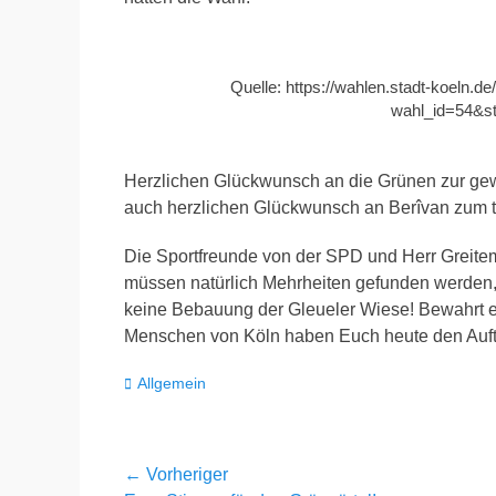
Quelle: https://wahlen.stadt-koeln.
wahl_id=54&s
Herzlichen Glückwunsch an die Grünen zur gewo
auch herzlichen Glückwunsch an Berîvan zum to
Die Sportfreunde von der SPD und Herr Greite
müssen natürlich Mehrheiten gefunden werden,
keine Bebauung der Gleueler Wiese! Bewahrt e
Menschen von Köln haben Euch heute den Auf
Kategorien
Allgemein
Beitragsnavigation
← Vorheriger