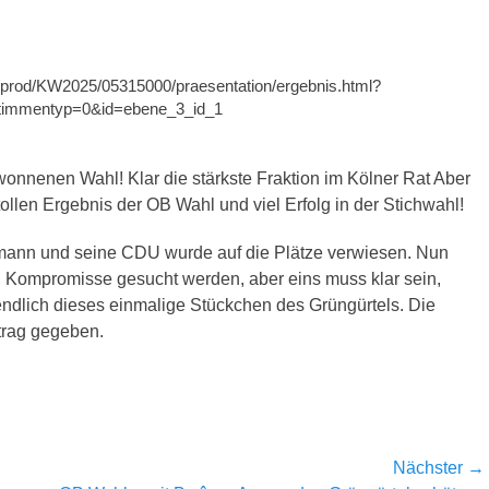
de/prod/KW2025/05315000/praesentation/ergebnis.html?
timmentyp=0&id=ebene_3_id_1
nnenen Wahl! Klar die stärkste Fraktion im Kölner Rat Aber
llen Ergebnis der OB Wahl und viel Erfolg in der Stichwahl!
mann und seine CDU wurde auf die Plätze verwiesen. Nun
 Kompromisse gesucht werden, aber eins muss klar sein,
ndlich dieses einmalige Stückchen des Grüngürtels. Die
trag gegeben.
Nächster →