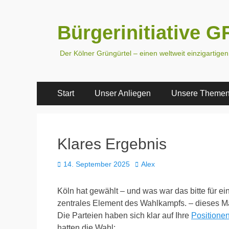
Bürgerinitiative
Der Kölner Grüngürtel – einen weltweit einzigartige
Primäres
Zum
Start
Unser Anliegen
Unsere Theme
Inhalt
Menü
springen
Klares Ergebnis
Veröffentlicht
Autor
14. September 2025
Alex
am
Köln hat gewählt – und was war das bitte für 
zentrales Element des Wahlkampfs. – dieses Ma
Die Parteien haben sich klar auf Ihre
Positione
hatten die Wahl: