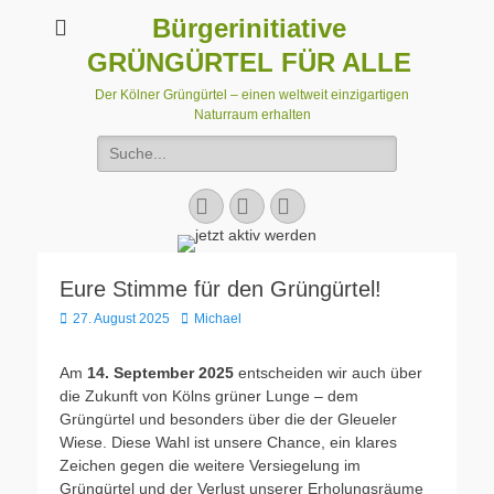
Bürgerinitiative
GRÜNGÜRTEL FÜR ALLE
Der Kölner Grüngürtel – einen weltweit einzigartigen
Naturraum erhalten
Suchen
nach:
Facebook
E-
Instagram
Mail
Eure Stimme für den Grüngürtel!
Veröffentlicht
Autor
27. August 2025
Michael
am
Am
14. September 2025
entscheiden wir auch über
die Zukunft von Kölns grüner Lunge – dem
Grüngürtel und besonders über die der Gleueler
Wiese. Diese Wahl ist unsere Chance, ein klares
Zeichen gegen die weitere Versiegelung im
Grüngürtel und der Verlust unserer Erholungsräume