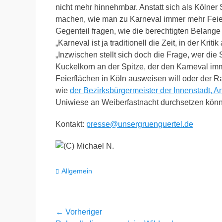
nicht mehr hinnehmbar. Anstatt sich als Kölne
machen, wie man zu Karneval immer mehr Feier
Gegenteil fragen, wie die berechtigten Belange
„Karneval ist ja traditionell die Zeit, in der Kri
„Inzwischen stellt sich doch die Frage, wer die 
Kuckelkorn an der Spitze, der den Karneval im
Feierflächen in Köln ausweisen will oder der Rat
wie
der Bezirksbürgermeister der Innenstadt, 
Uniwiese an Weiberfastnacht durchsetzen könn
Kontakt:
presse@unsergruenguertel.de
Kategorien
Allgemein
Beitragsnavigation
← Vorheriger