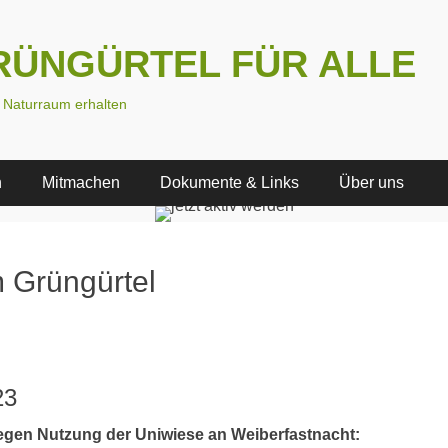
 GRÜNGÜRTEL FÜR ALLE
n Naturraum erhalten
n
Mitmachen
Dokumente & Links
Über uns
m Grüngürtel
23
t gegen Nutzung der Uniwiese an Weiberfastnacht: