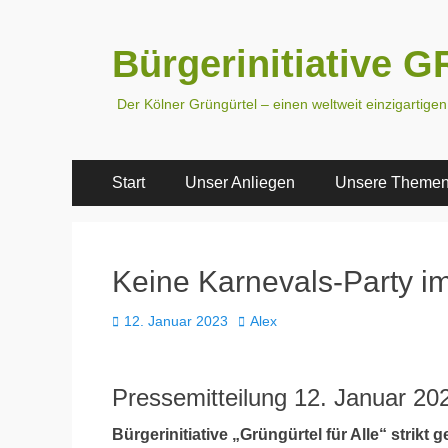
Bürgerinitiative
Der Kölner Grüngürtel – einen weltweit einzigartige
Primäres
Zum
Start
Unser Anliegen
Unsere Theme
Inhalt
Menü
springen
Keine Karnevals-Party i
Veröffentlicht
Autor
12. Januar 2023
Alex
am
Pressemitteilung 12. Januar 20
Bürgerinitiative „Grüngürtel für Alle“ strik