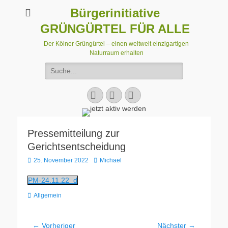
Bürgerinitiative
GRÜNGÜRTEL FÜR ALLE
Der Kölner Grüngürtel – einen weltweit einzigartigen
Naturraum erhalten
Suchen
nach:
Facebook
E-
Instagram
Mail
Pressemitteilung zur
Gerichtsentscheidung
Veröffentlicht
Autor
25. November 2022
Michael
am
PM-24.11.22_d
Kategorien
Allgemein
Beitragsnavigation
← Vorheriger
Nächster →