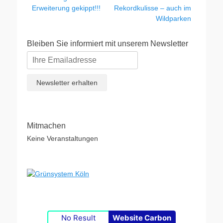
Vorheriger
Nächster
Erweiterung gekippt!!!
Rekordkulisse – auch im
Beitrag:
Beitrag:
Wildparken
Bleiben Sie informiert mit unserem Newsletter
Mitmachen
Keine Veranstaltungen
No Result
Website Carbon