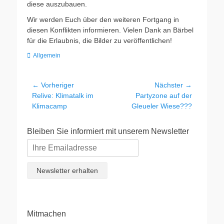
diese auszubauen.
Wir werden Euch über den weiteren Fortgang in
diesen Konflikten informieren. Vielen Dank an Bärbel
für die Erlaubnis, die Bilder zu veröffentlichen!
Kategorien
Allgemein
Beitragsnavigation
← Vorheriger
Nächster →
Vorheriger
Nächster
Relive: Klimatalk im
Partyzone auf der
Beitrag:
Beitrag:
Klimacamp
Gleueler Wiese???
Bleiben Sie informiert mit unserem Newsletter
Mitmachen