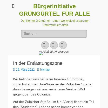
Bürgerinitiative
GRÜNGÜRTEL FÜR ALLE
Der Kölner Grüngürtel – einen weltweit einzigartigen
Naturraum erhalten
Suchen
nach:
Facebook
E-
Instagram
Mail
In der Entlastungszone
Veröffentlicht
Autor
15. März 2022
Michael
am
Wir befinden uns heute im Inneren Grüngürtel,
zunächst an der Uni-Wiese an der Zülpicher Straße,
dann bewegen wir uns weiter zum Venloer Wall
gegenüber des Colonius.
Auf der Zülpicher Straße, im Uni-Viertel findet ein Teil
des (Studenten)-Lebens schon immer vor den