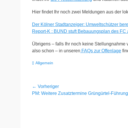
Hier findet Ihr noch zwei Meldungen aus der l
Der Kölner Stadtanzeiger: Umweltschützer bere
Report-K : BUND stuft Bebauungsplan des FC al
Übrigens – falls Ihr noch keine Stellungnahme ve
also schon – in unseren
FAQs zur Offenlage
fin
Kategorien
Allgemein
Beitragsnavigation
← Vorheriger
Vorheriger
PM: Weitere Zusatztermine Grüngürtel-Führun
Beitrag: