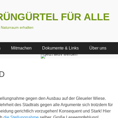
 GRÜNGÜRTEL FÜR ALLE
n Naturraum erhalten
n
Mitmachen
Dokumente & Links
Über uns
ND
ellungnahme gegen den Ausbau auf der Gleueler Wiese.
ehrheit des Stadtrats gegen alle Argumente sich trotzdem für
eidung gerichtlich vorzugehen! Konsequent und Stark! Hier
ch
die Stellungnahme
selber. Große Leseempfehlung!