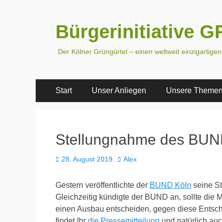
Bürgerinitiative
Der Kölner Grüngürtel – einen weltweit einzigartige
Primäres
Zum
Start
Unser Anliegen
Unsere Theme
Inhalt
Menü
springen
Stellungnahme des BU
Veröffentlicht
Autor
28. August 2019
Alex
am
Gestern veröffentlichte der
BUND Köln
seine St
Gleichzeitig kündigte der BUND an, sollte die M
einen Ausbau entscheiden, gegen diese Entsch
findet Ihr
die Pressemitteilung
und natürlich au