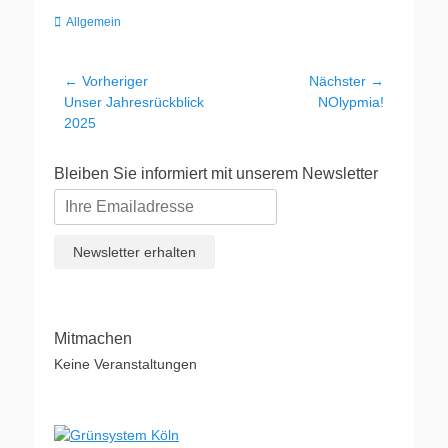
Kategorien
Allgemein
Beitragsnavigation
← Vorheriger
Nächster →
Vorheriger
Nächster
Unser Jahresrückblick
NOlypmia!
Beitrag:
Beitrag:
2025
Bleiben Sie informiert mit unserem Newsletter
Mitmachen
Keine Veranstaltungen