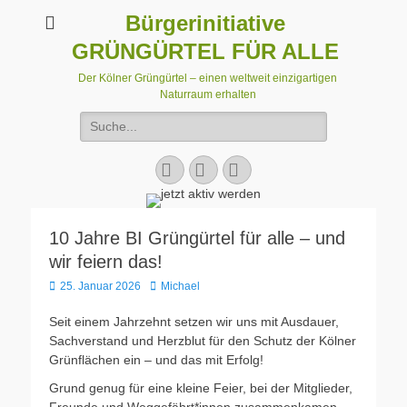
Bürgerinitiative
GRÜNGÜRTEL FÜR ALLE
Der Kölner Grüngürtel – einen weltweit einzigartigen
Naturraum erhalten
Suchen
nach:
Facebook
E-
Instagram
Mail
10 Jahre BI Grüngürtel für alle – und
wir feiern das!
Veröffentlicht
Autor
25. Januar 2026
Michael
am
Seit einem Jahrzehnt setzen wir uns mit Ausdauer,
Sachverstand und Herzblut für den Schutz der Kölner
Grünflächen ein – und das mit Erfolg!
Grund genug für eine kleine Feier, bei der Mitglieder,