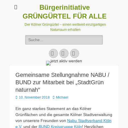
Bürgerinitiative
GRÜNGÜRTEL FÜR ALLE
Der Kölner Grüngürtel – einen weltweit einzigartigen
Naturraum erhalten
Suchen
nach:
Facebook
E-
Instagram
Mail
Gemeinsame Stellungnahme NABU /
BUND zur Mitarbeit bei „StadtGrün
naturnah“
Veröffentlicht
Autor
10. November 2018
Michael
am
Ein ganz starkes Statement an das Kölner
Grünflächen und die gesamte Kölner Stadtverwaltung
von unserere Freunden von
Nabu Stadtverband Köln
e.V.
und der
BUND Kreisgruppe Köln
! Herzlichen