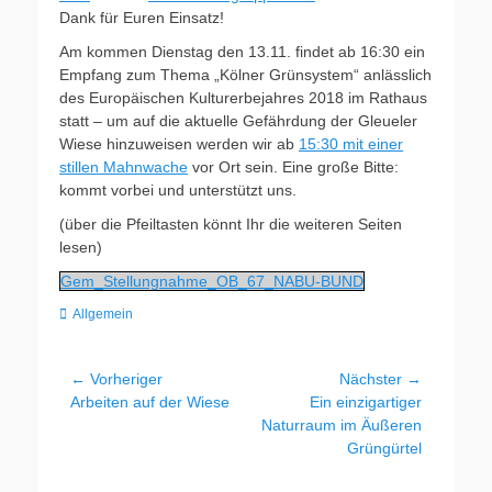
Dank für Euren Einsatz!
Am kommen Dienstag den 13.11. findet ab 16:30 ein
Empfang zum Thema „Kölner Grünsystem“ anlässlich
des Europäischen Kulturerbejahres 2018 im Rathaus
statt – um auf die aktuelle Gefährdung der Gleueler
Wiese hinzuweisen werden wir ab
15:30 mit einer
stillen Mahnwache
vor Ort sein. Eine große Bitte:
kommt vorbei und unterstützt uns.
(über die Pfeiltasten könnt Ihr die weiteren Seiten
lesen)
Gem_Stellungnahme_OB_67_NABU-BUND
Kategorien
Allgemein
Beitragsnavigation
← Vorheriger
Nächster →
Vorheriger
Nächster
Arbeiten auf der Wiese
Ein einzigartiger
Beitrag:
Beitrag:
Naturraum im Äußeren
Grüngürtel