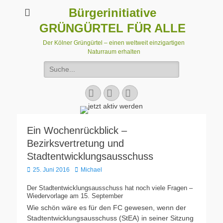
Bürgerinitiative
GRÜNGÜRTEL FÜR ALLE
Der Kölner Grüngürtel – einen weltweit einzigartigen
Naturraum erhalten
Suchen
nach:
Facebook
E-
Instagram
Mail
Ein Wochenrückblick –
Bezirksvertretung und
Stadtentwicklungsausschuss
Veröffentlicht
Autor
25. Juni 2016
Michael
am
Der Stadtentwicklungsausschuss hat noch viele Fragen –
Wiedervorlage am 15. September
Wie schön wäre es für den FC gewesen, wenn der
Stadtentwicklungsausschuss (StEA) in seiner Sitzung