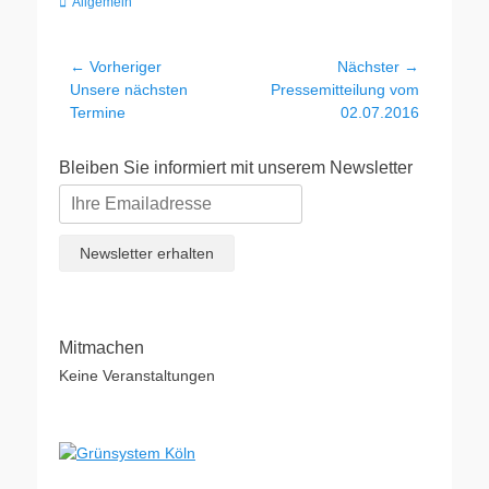
Kategorien
Allgemein
Beitragsnavigation
← Vorheriger
Nächster →
Vorheriger
Nächster
Unsere nächsten
Pressemitteilung vom
Beitrag:
Beitrag:
Termine
02.07.2016
Bleiben Sie informiert mit unserem Newsletter
Mitmachen
Keine Veranstaltungen