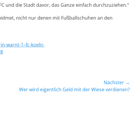
 FC und die Stadt davor, das Ganze einfach durchzuziehen.“
ewidmet, nicht nur denen mit Fußballschuhen an den
n-warnt-1–fc-koeln-
08
Nächster →
Nächster
Wer wird eigentlich Geld mit der Wiese verdienen?
Beitrag: