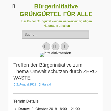
Bürgerinitiative
GRÜNGÜRTEL FÜR ALLE
Der Kölner Grüngürtel – einen weltweit einzigartigen
Naturraum erhalten
Suchen
nach:
Facebook
E-
Instagram
Mail
Treffen der Bürgerinitiative zum
Thema Umwelt schützen durch ZERO
WASTE
Veröffentlicht
Autor
2. August 2019
Harald
am
Termin Details
Datum:
2. Oktober 2019 18:00
–
21:00