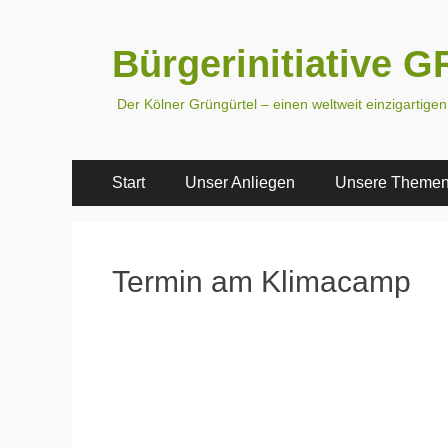
Bürgerinitiative
Der Kölner Grüngürtel – einen weltweit einzigartige
Primäres
Zum
Start
Unser Anliegen
Unsere Theme
Inhalt
Menü
springen
Termin am
Klimacamp